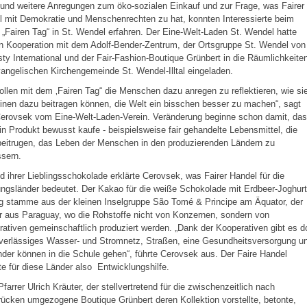
und weitere Anregungen zum öko-sozialen Einkauf und zur Frage, was Fairer
 mit Demokratie und Menschenrechten zu hat, konnten Interessierte beim
 „Fairen Tag“ in St. Wendel erfahren. Der Eine-Welt-Laden St. Wendel hatte
n Kooperation mit dem Adolf-Bender-Zentrum, der Ortsgruppe St. Wendel von
y International und der Fair-Fashion-Boutique Grünbert in die Räumlichkeite
angelischen Kirchengemeinde St. Wendel-Illtal eingeladen.
ollen mit dem ‚Fairen Tag“ die Menschen dazu anregen zu reflektieren, wie si
inen dazu beitragen können, die Welt ein bisschen besser zu machen“, sagt
Cerovsek vom Eine-Welt-Laden-Verein. Veränderung beginne schon damit, da
n Produkt bewusst kaufe - beispielsweise fair gehandelte Lebensmittel, die
beitrugen, das Leben der Menschen in den produzierenden Ländern zu
ssern.
 ihrer Lieblingsschokolade erklärte Cerovsek, was Fairer Handel für die
ngsländer bedeutet. Der Kakao für die weiße Schokolade mit Erdbeer-Joghurt
g stamme aus der kleinen Inselgruppe São Tomé & Principe am Äquator, der
 aus Paraguay, wo die Rohstoffe nicht von Konzernen, sondern von
ativen gemeinschaftlich produziert werden. „Dank der Kooperativen gibt es d
uverlässiges Wasser- und Stromnetz, Straßen, eine Gesundheitsversorgung u
nder können in die Schule gehen“, führte Cerovsek aus. Der Faire Handel
e für diese Länder also Entwicklungshilfe.
farrer Ulrich Kräuter, der stellvertretend für die zwischenzeitlich nach
ücken umgezogene Boutique Grünbert deren Kollektion vorstellte, betonte,