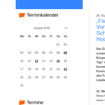
Terminkalender
26. A
„Fa
Von
August 2026
>>
Sch
Mo
Di
Mi
Do
Fr
Sa
So
Hoo
01
02
Der E
03
04
05
06
07
08
09
zusam
Koope
10
11
12
13
14
15
16
Tag“ i
konnt
17
18
19
20
21
22
23
Konsu
des F
24
25
26
27
28
29
30
Lände
31
St. W
Manch
einen 
Termine