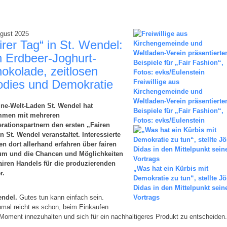
ugust 2025
irer Tag“ in St. Wendel:
 Erdbeer-Joghurt-
okolade, zeitlosen
dies und Demokratie
Freiwillige aus
Kirchengemeinde und
Weltladen-Verein präsentierte
ine-Welt-Laden St. Wendel hat
Beispiele für „Fair Fashion“,
men mit mehreren
Fotos: evks/Eulenstein
rationspartnern den ersten „Fairen
n St. Wendel veranstaltet. Interessierte
en dort allerhand erfahren über fairen
m und die Chancen und Möglichkeiten
airen Handels für die produzierenden
„Was hat ein Kürbis mit
r.
Demokratie zu tun“, stellte Jö
Didas in den Mittelpunkt sein
endel.
Gutes tun kann einfach sein.
Vortrags
mal reicht es schon, beim Einkaufen
Moment innezuhalten und sich für ein nachhaltigeres Produkt zu entscheiden.