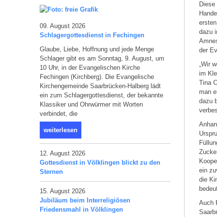
Diese 
Handel
ersten
09. August 2026
dazu i
Schlagergottesdienst in Fechingen
Amnest
Glaube, Liebe, Hoffnung und jede Menge
der Ev
Schlager gibt es am Sonntag, 9. August, um
„Wir w
10 Uhr, in der Evangelischen Kirche
im Kle
Fechingen (Kirchberg). Die Evangelische
Tina 
Kirchengemeinde Saarbrücken-Halberg lädt
man ei
ein zum Schlagergottesdienst, der bekannte
dazu 
Klassiker und Ohrwürmer mit Worten
verbe
verbindet, die
Anhand
weiterlesen
Urspru
Füllun
Zucker
12. August 2026
Kooper
Gottesdienst in Völklingen blickt zu den
ein z
Sternen
die Ki
bedeut
15. August 2026
Jubiläum beim Interreligiösen
Auch P
Friedensmahl in Völklingen
Saarbr