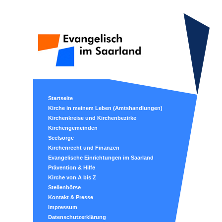
Startseite
Kirche in meinem Leben (Amtshandlungen)
Kirchenkreise und Kirchenbezirke
Kirchengemeinden
Seelsorge
Kirchenrecht und Finanzen
Evangelische Einrichtungen im Saarland
Prävention & Hilfe
Kirche von A bis Z
Stellenbörse
Kontakt & Presse
Impressum
Datenschutzerklärung