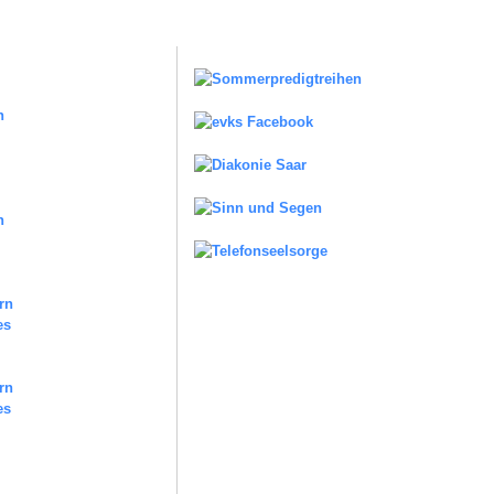
n
rn
es