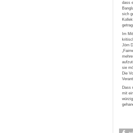
dass e
Bangla
sich g
Kollek
getra
Im Mit
kritis
Jörn D
„Fairn
mehrer
aufzut
sie mö
Die Vo
Verant
Dass 
mit ei
würzig
gehan