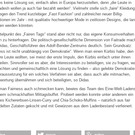
s keine Lösung sei, einfach alles in Europa herzustellen, denn „die Leute in
desh wollen ja auch fair bezahlt werden“. Vielmehr stelle sich „faire“ Kleidung
egen den Trend kurzlebiger „Fast Fashion“ und zahlreicher neuer Billig-
tionen im Jahr - mit qualitativ hochwertiger Mode in zeitlosen Designs, die la
gen werden könnten.
telpunkt des „Fairen Tags“ stand aber nicht nur, das eigene Konsumverhalten
ch zu hinterfragen. Die politisch-gesellschaftliche Dimension von Faitrade mac
idas, Geschäftsführer des Adolf-Bender-Zentrums deutlich. Sein Grundsatz:
ess ist nicht unabhängig von Demokratie“. Wenn man einen Kürbis habe, den
e Leute wollten, sei meist der erste Impuls, den Kürbis einfach unter ihnen
eilen. Sinnvoller sei es aber, die Interessenten zu beteiligen, sie zu fragen, w
chten und gemeinschaftlich eine Lösung zu finden – also gelebte Demokratie
raussetzung für ein solches Verfahren sei aber, dass auch alle mitmachen,
wortung übernähmen und sich beteiligten, so Didas.
man Fairness auch schmecken kann, bewies das Team des Eine-Welt-Laden
nem schmackhaften Mittagsbuffet. Probiert werden konnte unter anderem ein
es Kichererbsen-Linsen-Curry und Chia-Schoko-Muffins – natürlich aus fair
delten Zutaten gekocht und mit Gewürzen aus dem Ladenbestand verfeinert.