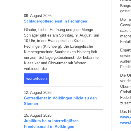
Kriegs
gestell
09. August 2026
Die Te
Schlagergottesdienst in Fechingen
Gewalt
Glaube, Liebe, Hoffnung und jede Menge
dazu b
Schlager gibt es am Sonntag, 9. August, um
mache
10 Uhr, in der Evangelischen Kirche
Einfal
Fechingen (Kirchberg). Die Evangelische
Ergänz
Kirchengemeinde Saarbrücken-Halberg lädt
sowie 
ein zum Schlagergottesdienst, der bekannte
Außerd
Klassiker und Ohrwürmer mit Worten
Friede
verbindet, die
Die
Ö
weiterlesen
vor d
Ökume
Christ
12. August 2026
Federf
Gottesdienst in Völklingen blickt zu den
zusam
Sternen
Das He
15. August 2026
www.e
Jubiläum beim Interreligiösen
www.f
Friedensmahl in Völklingen