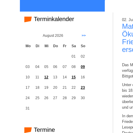
Terminkalender
02. Ju
Mat
Ök
August 2026
>>
Fri
Mo
Di
Mi
Do
Fr
Sa
So
ers
01
02
Das Ma
03
04
05
06
07
08
09
verfüg
Bittgo
10
11
12
13
14
15
16
Unter 
17
18
19
20
21
22
23
bis 18
wieder
24
25
26
27
28
29
30
überli
und u
31
In dem
Friede
Lesepr
Termine
Deutsc