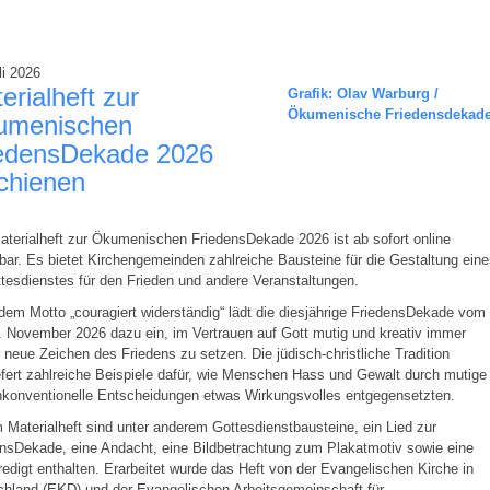
li 2026
erialheft zur
Grafik: Olav Warburg /
Ökumenische Friedensdekad
umenischen
edensDekade 2026
chienen
terialheft zur Ökumenischen FriedensDekade 2026 ist ab sofort online
bar. Es bietet Kirchengemeinden zahlreiche Bausteine für die Gestaltung ein
ttesdienstes für den Frieden und andere Veranstaltungen.
dem Motto „couragiert widerständig“ lädt die diesjährige FriedensDekade vom 
. November 2026 dazu ein, im Vertrauen auf Gott mutig und kreativ immer
 neue Zeichen des Friedens zu setzen. Die jüdisch-christliche Tradition
efert zahlreiche Beispiele dafür, wie Menschen Hass und Gewalt durch mutige
nkonventionelle Entscheidungen etwas Wirkungsvolles entgegensetzten.
 Materialheft sind unter anderem Gottesdienstbausteine, ein Lied zur
nsDekade, eine Andacht, eine Bildbetrachtung zum Plakatmotiv sowie eine
edigt enthalten. Erarbeitet wurde das Heft von der Evangelischen Kirche in
hland (EKD) und der Evangelischen Arbeitsgemeinschaft für