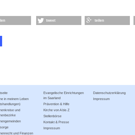
ilen
tweet
teilen
tseite
Evangelische Einrichtungen
Datenschutzerklärung
im Saarland
che in meinem Leben
Impressum
tshandlungen)
Prävention & Hilfe
henkreise und
Kirche von A bis Z
henbezirke
Stellenbörse
chengemeinden
Kontakt & Presse
lsorge
Impressum
henrecht und Finanzen