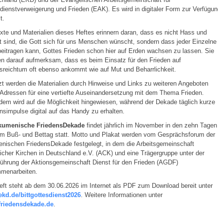
dienstverweigerung und Frieden (EAK). Es wird in digitaler Form zur Verfügu
t.
xte und Materialien dieses Heftes erinnern daran, dass es nicht Hass und
 sind, die Gott sich für uns Menschen wünscht, sondern dass jeder Einzelne
eitragen kann, Gottes Frieden schon hier auf Erden wachsen zu lassen. Sie
n darauf aufmerksam, dass es beim Einsatz für den Frieden auf
lsreichtum oft ebenso ankommt wie auf Mut und Beharrlichkeit.
t werden die Materialien durch Hinweise und Links zu weiteren Angeboten
Adressen für eine vertiefte Auseinandersetzung mit dem Thema Frieden.
em wird auf die Möglichkeit hingewiesen, während der Dekade täglich kurze
nsimpulse digital auf das Handy zu erhalten.
kumenische FriedensDekade
findet jährlich im November in den zehn Tagen
em Buß- und Bettag statt. Motto und Plakat werden vom Gesprächsforum der
nischen FriedensDekade festgelegt, in dem die Arbeitsgemeinschaft
licher Kirchen in Deutschland e.V. (ACK) und eine Trägergruppe unter der
ührung der Aktionsgemeinschaft Dienst für den Frieden (AGDF)
menarbeiten.
ft steht ab dem 30.06.2026 im Internet als PDF zum Download bereit unter
kd.de/bittgottesdienst2026
. Weitere Informationen unter
riedensdekade.de
.