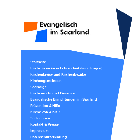
Startseite
Kirche in meinem Leben (Amtshandlungen)
Kirchenkreise und Kirchenbezirke
Kirchengemeinden
Seelsorge
Kirchenrecht und Finanzen
Evangelische Einrichtungen im Saarland
Prävention & Hilfe
Kirche von A bis Z
Stellenbörse
Kontakt & Presse
Impressum
Datenschutzerklärung